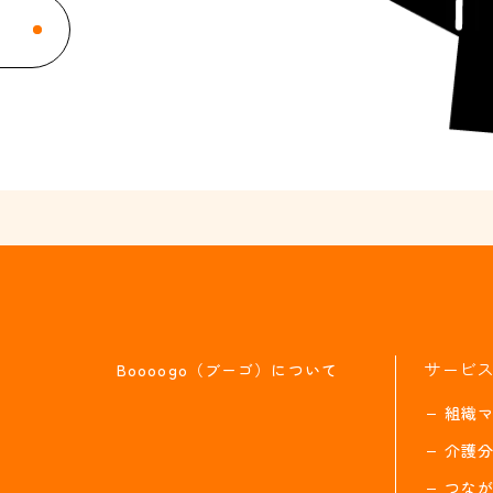
サービ
Boooogo（ブーゴ）について
組織
介護
つな