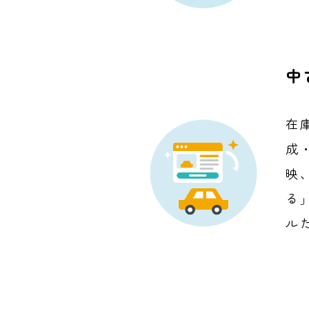
中
在
成
映
る
ル