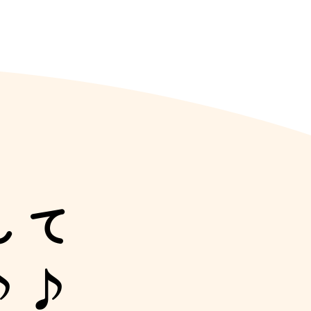
して
♪♪