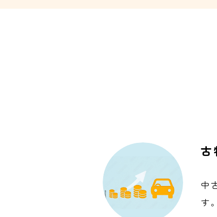
古
中
す