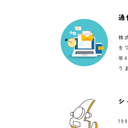
通
株
を
年
り
シ
1